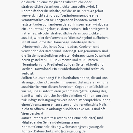
ob durch ihn eine mögliche zivilrechtliche oder
strafrechtliche Verantwortlichkeit ausgelöst wird. Er
überprüft aber die Inhalte, auf die sie in ihrem Angebot
verweist, nicht ständig auf Veränderungen, die eine
Verantwortlichkeit neu begründen könnten. Wenn er
feststellt oder von anderen darauf hingewiesen wird, dass
ein konkretes Angebot, zu dem er einen Link bereitgestellt
hat, eine zivil- oder strafrechtliche Verantwortlichkeit
auslöst, wird er den Verweis auf dieses Angebot aufheben.
Inhalt und Fotos der Homepage unterliegen dem
Urheberrecht. Jegliches Downloaden, Kopieren und
Verwenden der Daten wird untersagt. Ausgenommen sind
die für den persönlichen privaten Gebrauch zum Download
bereit gestellten PDF-Dokumente und MP3-Dateien
(Terminplan und Predigten) auf den Seiten Aktuell und
Medien - Download. Ein Zuwiderhandeln wird rechtlich
verfolgt.
Sollten Sie unverlangt E-Mails erhalten haben, die auf uns
als angeblichen Absender hinweisen, distanzieren wir uns
ausdrücklich von diesen Schreiben. Gegebenenfalls bitten
wir Sie, uns zu informieren (webmaster@czaugsburg.de),
damit wir erforderliche Schritte einleiten können, um eine
zukünftige Belästigung zu verhindern. Wir empfehlen Ihnen,
einen Virenscanner einzusetzen und unerwünschte Mails
nicht zu öffnen. In Anhängen solcher Fake-Mails sind oft
Viren versteckt!
James Jether Cornita (Pastor und Gemeindeleiter) und
Mitglieder der Gemeindeleitungsteams
Kontakt Gemeindeleitung: webmaster@czaugsburg.de
Kontakt Datenschutz: info@czaugsburg.de