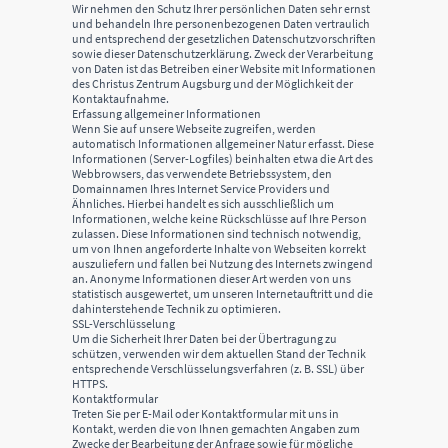
Wir nehmen den Schutz Ihrer persönlichen Daten sehr ernst
und behandeln Ihre personenbezogenen Daten vertraulich
und entsprechend der gesetzlichen Datenschutzvorschriften
sowie dieser Datenschutzerklärung. Zweck der Verarbeitung
von Daten ist das Betreiben einer Website mit Informationen
des Christus Zentrum Augsburg und der Möglichkeit der
Kontaktaufnahme.
Erfassung allgemeiner Informationen
Wenn Sie auf unsere Webseite zugreifen, werden
automatisch Informationen allgemeiner Natur erfasst. Diese
Informationen (Server-Logfiles) beinhalten etwa die Art des
Webbrowsers, das verwendete Betriebssystem, den
Domainnamen Ihres Internet Service Providers und
Ähnliches. Hierbei handelt es sich ausschließlich um
Informationen, welche keine Rückschlüsse auf Ihre Person
zulassen. Diese Informationen sind technisch notwendig,
um von Ihnen angeforderte Inhalte von Webseiten korrekt
auszuliefern und fallen bei Nutzung des Internets zwingend
an. Anonyme Informationen dieser Art werden von uns
statistisch ausgewertet, um unseren Internetauftritt und die
dahinterstehende Technik zu optimieren.
SSL-Verschlüsselung
Um die Sicherheit Ihrer Daten bei der Übertragung zu
schützen, verwenden wir dem aktuellen Stand der Technik
entsprechende Verschlüsselungsverfahren (z. B. SSL) über
HTTPS.
Kontaktformular
Treten Sie per E-Mail oder Kontaktformular mit uns in
Kontakt, werden die von Ihnen gemachten Angaben zum
Zwecke der Bearbeitung der Anfrage sowie für mögliche