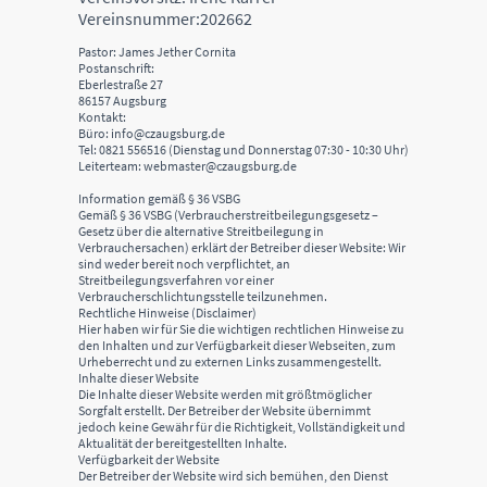
Vereinsnummer:202662
Pastor: James Jether Cornita
Postanschrift:
Eberlestraße 27
86157 Augsburg
Kontakt:
Büro: info@czaugsburg.de
Tel: 0821 556516 (Dienstag und Donnerstag 07:30 - 10:30 Uhr)
Leiterteam: webmaster@czaugsburg.de
Information gemäß § 36 VSBG
Gemäß § 36 VSBG (Verbraucherstreitbeilegungsgesetz –
Gesetz über die alternative Streitbeilegung in
Verbrauchersachen) erklärt der Betreiber dieser Website: Wir
sind weder bereit noch verpflichtet, an
Streitbeilegungsverfahren vor einer
Verbraucherschlichtungsstelle teilzunehmen.
Rechtliche Hinweise (Disclaimer)
Hier haben wir für Sie die wichtigen rechtlichen Hinweise zu
den Inhalten und zur Verfügbarkeit dieser Webseiten, zum
Urheberrecht und zu externen Links zusammengestellt.
Inhalte dieser Website
Die Inhalte dieser Website werden mit größtmöglicher
Sorgfalt erstellt. Der Betreiber der Website übernimmt
jedoch keine Gewähr für die Richtigkeit, Vollständigkeit und
Aktualität der bereitgestellten Inhalte.
Verfügbarkeit der Website
Der Betreiber der Website wird sich bemühen, den Dienst