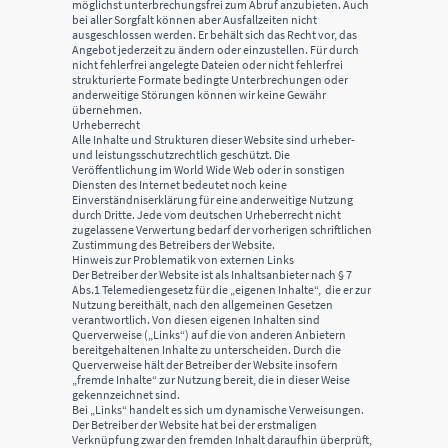
möglichst unterbrechungsfrei zum Abruf anzubieten. Auch
bei aller Sorgfalt können aber Ausfallzeiten nicht
ausgeschlossen werden. Er behält sich das Recht vor, das
Angebot jederzeit zu ändern oder einzustellen. Für durch
nicht fehlerfrei angelegte Dateien oder nicht fehlerfrei
strukturierte Formate bedingte Unterbrechungen oder
anderweitige Störungen können wir keine Gewähr
übernehmen.
Urheberrecht
Alle Inhalte und Strukturen dieser Website sind urheber-
und leistungsschutzrechtlich geschützt. Die
Veröffentlichung im World Wide Web oder in sonstigen
Diensten des Internet bedeutet noch keine
Einverständniserklärung für eine anderweitige Nutzung
durch Dritte. Jede vom deutschen Urheberrecht nicht
zugelassene Verwertung bedarf der vorherigen schriftlichen
Zustimmung des Betreibers der Website.
Hinweis zur Problematik von externen Links
Der Betreiber der Website ist als Inhaltsanbieter nach § 7
Abs.1 Telemediengesetz für die „eigenen Inhalte“, die er zur
Nutzung bereithält, nach den allgemeinen Gesetzen
verantwortlich. Von diesen eigenen Inhalten sind
Querverweise („Links“) auf die von anderen Anbietern
bereitgehaltenen Inhalte zu unterscheiden. Durch die
Querverweise hält der Betreiber der Website insofern
„fremde Inhalte“ zur Nutzung bereit, die in dieser Weise
gekennzeichnet sind.
Bei „Links“ handelt es sich um dynamische Verweisungen.
Der Betreiber der Website hat bei der erstmaligen
Verknüpfung zwar den fremden Inhalt daraufhin überprüft,