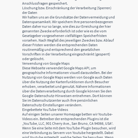
Anschlussfragen gespeichert.
Löschung bzw. Einschränkung der Verarbeitung (Sperren)
der Daten
Wir halten uns an die Grundsätze der Datenvermeidung und
Datensparsamkeit. Wir speichern Ihre personenbezogenen
Daten daher nur so lange, wie dies zur Erreichung der hier
genannten Zwecke erforderlich ist oder wie es die vom
Gesetzgeber vorgesehenen vielfältigen Speicherfristen
vorsehen. Nach Wegfall des jeweiligen Zweckes bzw. Ablauf
dieser Fristen werden die entsprechenden Daten
routinemäßig und entsprechend den gesetzlichen
Vorschriften in der Verarbeitung eingeschränkt (gesperrt)
oder gelöscht.
Verwendung von Google Maps
Diese Webseite verwendet Google Maps API, um
geographische Informationen visuell darzustellen. Bei der
Nutzung von Google Maps werden von Google auch Daten
über die Nutzung der Kartenfunktionen durch Besucher
erhoben, verarbeitet und genutzt. Nähere Informationen
über die Datenverarbeitung durch Google können Sie den
Google-Datenschutz-Hinweisen entnehmen. Dort können
Sie im Datenschutzcenter auch Ihre persönlichen
Datenschutz-Einstellungen verändern.
Eingebettete YouTube-Videos
Auf einigen Seiten unserer Homepage betten wir Youtube-
Videos ein. Betreiber der entsprechenden Plugins ist die
„YouTube, LLC, 901 Cherry Ave., San Bruno, CA 94066, USA“.
Wenn Sie eine Seite mit dem YouTube-Plugin besuchen, wird
eine Verbindung zu Servern von Youtube hergestellt. Dabei
wird Youtube mitgeteilt, welche Seiten Sie besuchen. Wenn